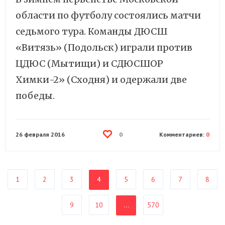
области по футболу состоялись матчи
седьмого тура. Команды ДЮСШ
«Витязь» (Подольск) играли против
ЦДЮС (Мытищи) и СДЮСШОР
Химки-2» (Сходня) и одержали две
победы.
26 февраля 2016
Комментариев:
0
0
1
2
3
4
5
6
7
8
9
10
...
570